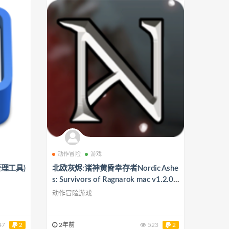
动作冒险
游戏
务管理工具)
北欧灰烬:诸神黄昏幸存者Nordic Ashe
s: Survivors of Ragnarok mac v1.2.0
中文版
动作冒险游戏
47
2
2年前
523
2