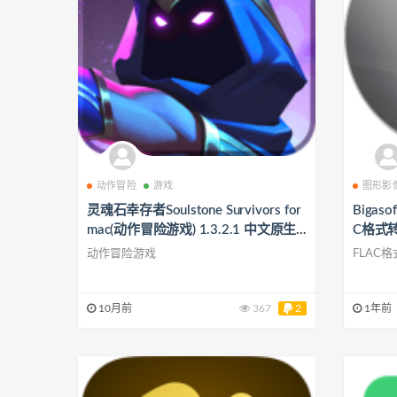
动作冒险
游戏
图形影
灵魂石幸存者Soulstone Survivors for
Bigasof
mac(动作冒险游戏) 1.3.2.1 中文原生
C格式转换
版
动作冒险游戏
FLAC
10月前
367
2
1年前