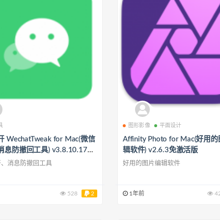
具
图形影像
平面设计
WechatTweak for Mac(微信
Affinity Photo for Mac(好
息防撤回工具) v3.8.10.17中
辑软件) v2.6.3免激活版
版
开、消息防撤回工具
好用的图片编辑软件
528
2
1年前
4