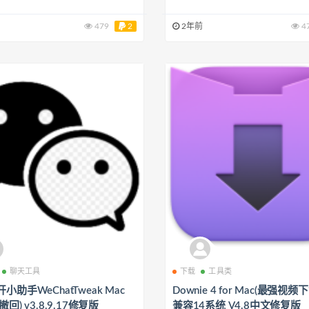
479
2
2年前
4
聊天工具
下载
工具类
小助手WeChatTweak Mac
Downie 4 for Mac(最强视频
回) v3.8.9.17修复版
兼容14系统 V4.8中文修复版