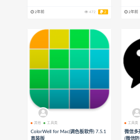
2年前
472
2
2年前
其他
工具类
工具类
ColorWell for Mac(调色板软件) 7.5.1
微信多开
直装版
(微信防撤