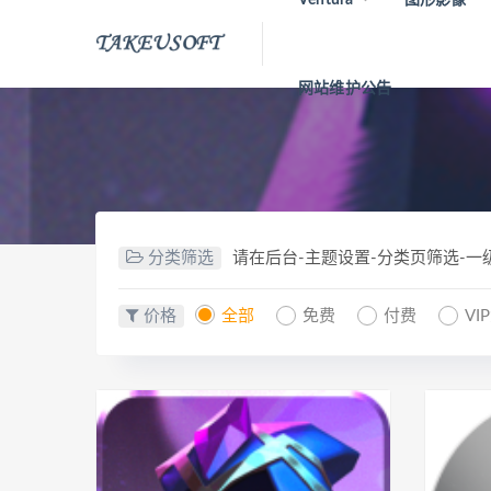
网站维护公告
分类筛选
请在后台-主题设置-分类页筛选-
价格
全部
免费
付费
VI