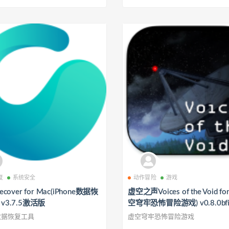
复
系统安全
动作冒险
游戏
ecover for Mac(iPhone数据恢
虚空之声Voices of the Void fo
v3.7.5激活版
空穹牢恐怖冒险游戏) v0.8.0bf
版
e数据恢复工具
虚空穹牢恐怖冒险游戏